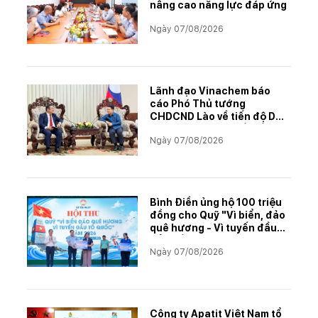
nâng cao năng lực đáp ứng
Ngày 07/08/2026
Lãnh đạo Vinachem báo
cáo Phó Thủ tướng
CHDCND Lào về tiến độ Dự
án khai thác và chế biến
Ngày 07/08/2026
muối mỏ Kali
Bình Điền ủng hộ 100 triệu
đồng cho Quỹ "Vì biển, đảo
quê hương - Vì tuyến đầu
Tổ quốc"
Ngày 07/08/2026
Công ty Apatit Việt Nam tổ