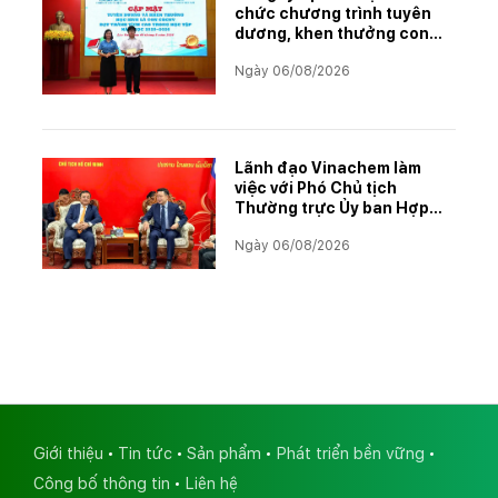
chức chương trình tuyên
dương, khen thưởng con
CBCNVNLĐ có thành tích
Ngày 06/08/2026
học tập xuất sắc năm học
2025–2026
Lãnh đạo Vinachem làm
việc với Phó Chủ tịch
Thường trực Ủy ban Hợp
tác Lào – Việt Nam, thúc
Ngày 06/08/2026
đẩy triển khai Dự án Kali
Giới thiệu
Tin tức
Sản phẩm
Phát triển bền vững
Công bố thông tin
Liên hệ