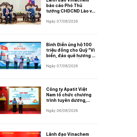
Lãnh đạo Vinachem
báo cáo Phó Thủ
tướng CHDCND Lào về
tiến độ Dự án khai
Ngày 07/08/2026
thác và chế biến muối
mỏ Kali
Bình Điền ủng hộ 100
triệu đồng cho Quỹ "Vì
biển, đảo quê hương -
Vì tuyến đầu Tổ quốc"
Ngày 07/08/2026
Công ty Apatit Việt
Nam tổ chức chương
trình tuyên dương,
khen thưởng con
Ngày 06/08/2026
CBCNVNLĐ có thành
tích học tập xuất sắc
năm học 2025–2026
Lãnh đạo Vinachem