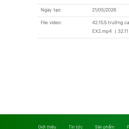
Ngày tạo:
21/05/2026
File video:
42.15.5.trường c
EX2.mp4
(
32.1
Giới thiệu
Tin tức
Sản phẩm
P