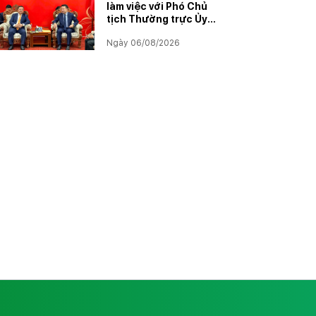
làm việc với Phó Chủ
tịch Thường trực Ủy
ban Hợp tác Lào – Việt
Ngày 06/08/2026
Nam, thúc đẩy triển
khai Dự án Kali