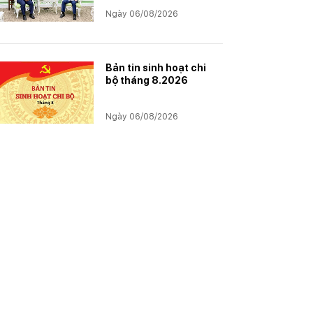
trường Lào về tiến độ
Ngày 06/08/2026
Dự án Kali
Bản tin sinh hoạt chi
bộ tháng 8.2026
Ngày 06/08/2026