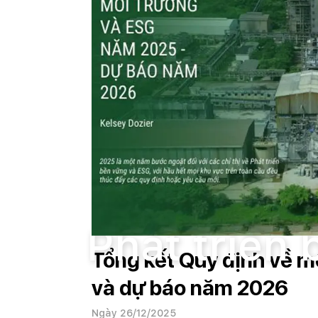
Trang chủ
Phát triển bền vững.
Phát triển 
Tổng kết Quy định về 
và dự báo năm 2026
Ngày 26/12/2025