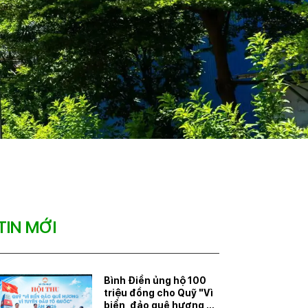
TIN MỚI
Bình Điền ủng hộ 100
triệu đồng cho Quỹ "Vì
biển, đảo quê hương -