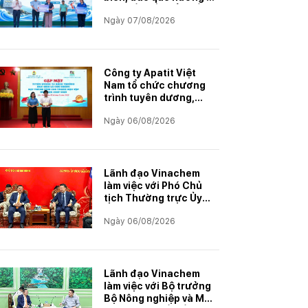
Vì tuyến đầu Tổ quốc"
Ngày 07/08/2026
Công ty Apatit Việt
Nam tổ chức chương
trình tuyên dương,
khen thưởng con
Ngày 06/08/2026
CBCNVNLĐ có thành
tích học tập xuất sắc
năm học 2025–2026
Lãnh đạo Vinachem
làm việc với Phó Chủ
tịch Thường trực Ủy
ban Hợp tác Lào – Việt
Ngày 06/08/2026
Nam, thúc đẩy triển
khai Dự án Kali
Lãnh đạo Vinachem
làm việc với Bộ trưởng
Bộ Nông nghiệp và Môi