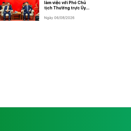
làm việc với Phó Chủ
tịch Thường trực Ủy
ban Hợp tác Lào – Việt
Ngày 06/08/2026
Nam, thúc đẩy triển
khai Dự án Kali