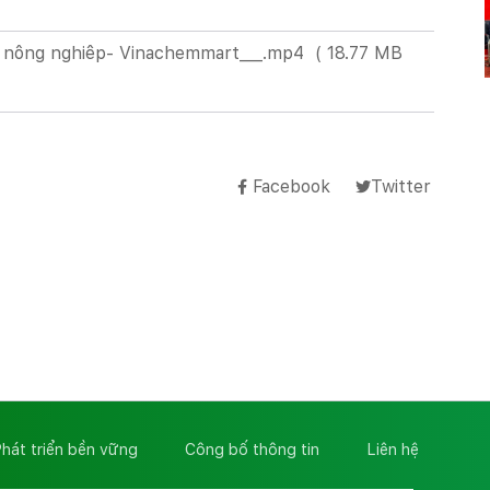
m nông nghiêp- Vinachemmart___.mp4
(
18.77 MB
Facebook
Twitter
hát triển bền vững
Công bố thông tin
Liên hệ