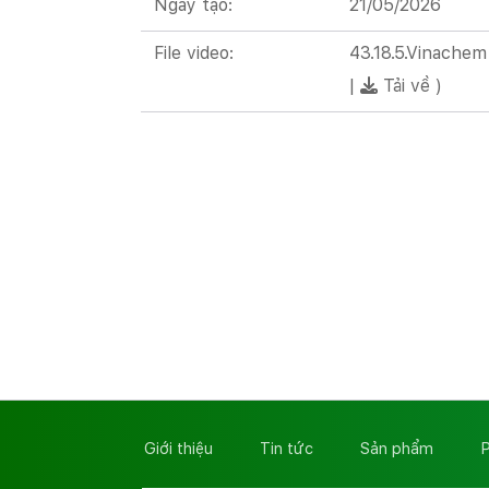
Ngày tạo:
21/05/2026
File video:
43.18.5.Vinache
|
Tải về
)
Giới thiệu
Tin tức
Sản phẩm
P