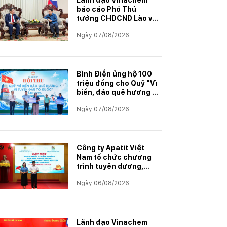
Lãnh đạo Vinachem
báo cáo Phó Thủ
tướng CHDCND Lào về
tiến độ Dự án khai
Ngày 07/08/2026
thác và chế biến muối
mỏ Kali
Bình Điền ủng hộ 100
triệu đồng cho Quỹ "Vì
biển, đảo quê hương -
Vì tuyến đầu Tổ quốc"
Ngày 07/08/2026
Công ty Apatit Việt
Nam tổ chức chương
trình tuyên dương,
khen thưởng con
Ngày 06/08/2026
CBCNVNLĐ có thành
tích học tập xuất sắc
năm học 2025–2026
Lãnh đạo Vinachem