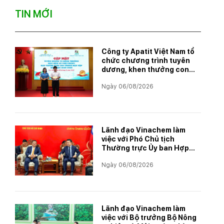
TIN MỚI
Công ty Apatit Việt Nam tổ
chức chương trình tuyên
dương, khen thưởng con
CBCNVNLĐ có thành tích
Ngày 06/08/2026
học tập xuất sắc năm học
2025–2026
Lãnh đạo Vinachem làm
việc với Phó Chủ tịch
Thường trực Ủy ban Hợp
tác Lào – Việt Nam, thúc
Ngày 06/08/2026
đẩy triển khai Dự án Kali
Lãnh đạo Vinachem làm
việc với Bộ trưởng Bộ Nông