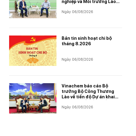
nghiệp và Môi trường Lào
về tiến độ Dự án Kali
Ngày 06/08/2026
Bản tin sinh hoạt chi bộ
tháng 8.2026
Ngày 06/08/2026
Vinachem báo cáo Bộ
trưởng Bộ Công Thương
Lào về tiến độ Dự án khai
thác và chế biến muối mỏ
Ngày 06/08/2026
Kali