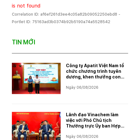
is not found
Correlation ID: af6ef261d3ee4c05a82b09052250ebd8 -
Portlet ID: 75163ad3b0374b92b5190a74a5528542
TIN MỚI
Công ty Apatit Việt Nam tổ
chức chương trình tuyên
dương, khen thưởng con
CBCNVNLĐ có thành tích
Ngày 06/08/2026
học tập xuất sắc năm học
2025–2026
Lãnh đạo Vinachem làm
việc với Phó Chủ tịch
Thường trực Ủy ban Hợp
tác Lào – Việt Nam, thúc
Ngày 06/08/2026
đẩy triển khai Dự án Kali