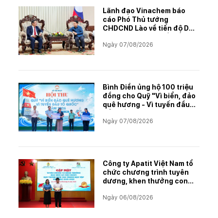
Lãnh đạo Vinachem báo
cáo Phó Thủ tướng
CHDCND Lào về tiến độ Dự
án khai thác và chế biến
Ngày 07/08/2026
muối mỏ Kali
Bình Điền ủng hộ 100 triệu
đồng cho Quỹ "Vì biển, đảo
quê hương - Vì tuyến đầu
Tổ quốc"
Ngày 07/08/2026
Công ty Apatit Việt Nam tổ
chức chương trình tuyên
dương, khen thưởng con
CBCNVNLĐ có thành tích
Ngày 06/08/2026
học tập xuất sắc năm học
2025–2026