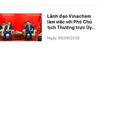
năm học 2025–2026
Lãnh đạo Vinachem
làm việc với Phó Chủ
tịch Thường trực Ủy
ban Hợp tác Lào – Việt
Ngày 06/08/2026
Nam, thúc đẩy triển
khai Dự án Kali