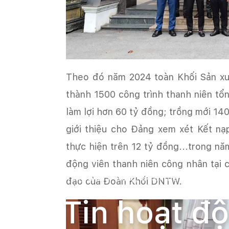
Theo đó năm 2024 toàn Khối Sản x
thành 1500 công trình thanh niên tổng
làm lợi hơn 60 tỷ đồng; trồng mới 14
giới thiệu cho Đảng xem xét Kết nạ
thực hiện trên 12 tỷ đồng...trong n
động viên thanh niên công nhân tại c
Trang chủ
Đảng, Đoàn thể
Đoàn Tha
đạo của Đoàn Khối DNTW.
Tin hoạt đ