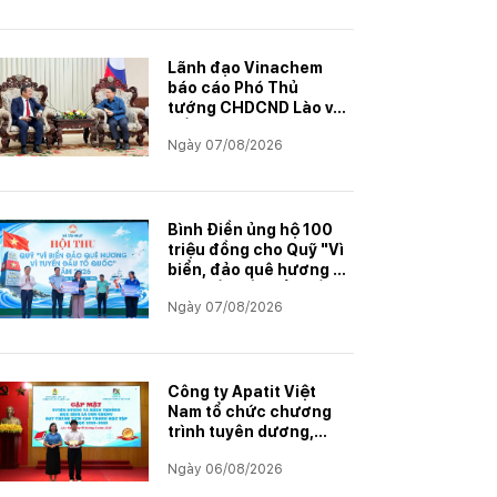
Lãnh đạo Vinachem
báo cáo Phó Thủ
tướng CHDCND Lào về
tiến độ Dự án khai
Ngày 07/08/2026
thác và chế biến muối
mỏ Kali
Bình Điền ủng hộ 100
triệu đồng cho Quỹ "Vì
biển, đảo quê hương -
Vì tuyến đầu Tổ quốc"
Ngày 07/08/2026
Công ty Apatit Việt
Nam tổ chức chương
trình tuyên dương,
khen thưởng con
Ngày 06/08/2026
CBCNVNLĐ có thành
tích học tập xuất sắc