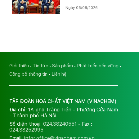
tác Lào – Việt Nam, thúc
Ngày 06/08/2026
đẩy triển khai Dự án Kali
Giới thiệu
Tin tức
Sản phẩm
Phát triển bền vững
Công bố thông tin
Liên hệ
TẬP ĐOÀN HOÁ CHẤT VIỆT NAM (VINACHEM)
Địa chỉ: 1A phố Tràng Tiền - Phường Cửa Nam
- Thành phố Hà Nội.
Số điện thoại:
024.38240551
- Fax :
024.38252995
Email:
infor.office@vinachem.com.vn