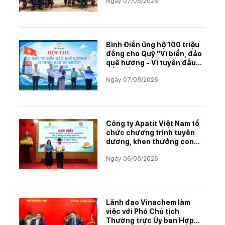
Ngày 07/08/2026
muối mỏ Kali
Bình Điền ủng hộ 100 triệu
đồng cho Quỹ "Vì biển, đảo
quê hương - Vì tuyến đầu
Tổ quốc"
Ngày 07/08/2026
Công ty Apatit Việt Nam tổ
chức chương trình tuyên
dương, khen thưởng con
CBCNVNLĐ có thành tích
Ngày 06/08/2026
học tập xuất sắc năm học
2025–2026
Lãnh đạo Vinachem làm
việc với Phó Chủ tịch
Thường trực Ủy ban Hợp