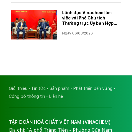
Lãnh đạo Vinachem làm
việc với Phó Chủ tịch
Thường trực Ủy ban Hợp
tác Lào – Việt Nam, thúc
Ngày 06/08/2026
đẩy triển khai Dự án Kali
Giới thiệu
Tin tức
Sản phẩm
Phát triển bền vững
Công bố thông tin
Liên hệ
TẬP ĐOÀN HOÁ CHẤT VIỆT NAM (VINACHEM)
Địa chỉ: 1A phố Tràng Tiền - Phường Cửa Nam