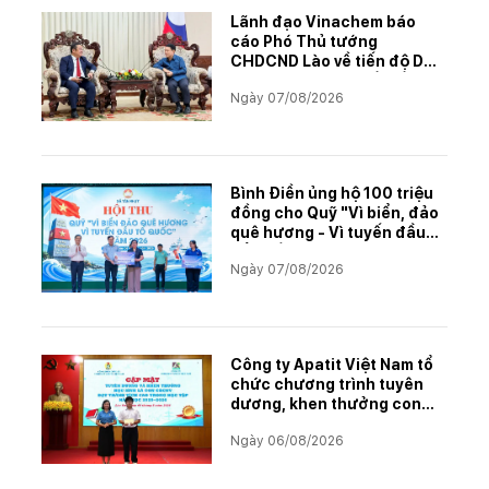
Lãnh đạo Vinachem báo
cáo Phó Thủ tướng
CHDCND Lào về tiến độ Dự
án khai thác và chế biến
Ngày 07/08/2026
muối mỏ Kali
Bình Điền ủng hộ 100 triệu
đồng cho Quỹ "Vì biển, đảo
quê hương - Vì tuyến đầu
Tổ quốc"
Ngày 07/08/2026
Công ty Apatit Việt Nam tổ
chức chương trình tuyên
dương, khen thưởng con
CBCNVNLĐ có thành tích
Ngày 06/08/2026
học tập xuất sắc năm học
2025–2026