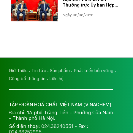
Thường trực Ủy ban Hợp
tác Lào – Việt Nam, thúc
Ngày 06/08/2026
đẩy triển khai Dự án Kali
Giới thiệu
Tin tức
Sản phẩm
Phát triển bền vững
Công bố thông tin
Liên hệ
TẬP ĐOÀN HOÁ CHẤT VIỆT NAM (VINACHEM)
Địa chỉ: 1A phố Tràng Tiền - Phường Cửa Nam
- Thành phố Hà Nội.
Số điện thoại:
024.38240551
- Fax :
024.38252995