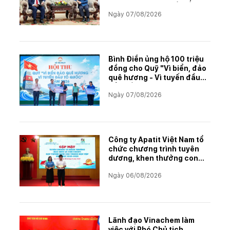
án khai thác và chế biến
Ngày 07/08/2026
muối mỏ Kali
Bình Điền ủng hộ 100 triệu
đồng cho Quỹ "Vì biển, đảo
quê hương - Vì tuyến đầu
Tổ quốc"
Ngày 07/08/2026
Công ty Apatit Việt Nam tổ
chức chương trình tuyên
dương, khen thưởng con
CBCNVNLĐ có thành tích
Ngày 06/08/2026
học tập xuất sắc năm học
2025–2026
Lãnh đạo Vinachem làm
việc với Phó Chủ tịch