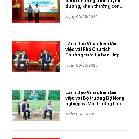
chức chương trình tuyên
dương, khen thưởng con
CBCNVNLĐ có thành tích
Ngày 06/08/2026
học tập xuất sắc năm học
2025–2026
Lãnh đạo Vinachem làm
việc với Phó Chủ tịch
Thường trực Ủy ban Hợp
tác Lào – Việt Nam, thúc
Ngày 06/08/2026
đẩy triển khai Dự án Kali
Lãnh đạo Vinachem làm
việc với Bộ trưởng Bộ Nông
nghiệp và Môi trường Lào
về tiến độ Dự án Kali
Ngày 06/08/2026