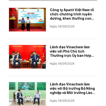
Công ty Apatit Việt Nam tổ
chức chương trình tuyên
dương, khen thưởng con
CBCNVNLĐ có thành tích
Ngày 06/08/2026
học tập xuất sắc năm học
2025–2026
Lãnh đạo Vinachem làm
việc với Phó Chủ tịch
Thường trực Ủy ban Hợp
tác Lào – Việt Nam, thúc
Ngày 06/08/2026
đẩy triển khai Dự án Kali
Lãnh đạo Vinachem làm
việc với Bộ trưởng Bộ Nông
nghiệp và Môi trường Lào
về tiến độ Dự án Kali
Ngày 06/08/2026