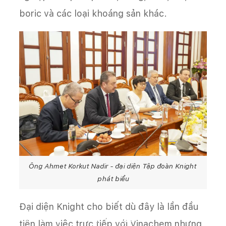
boric và các loại khoáng sản khác.
Ông Ahmet Korkut Nadir - đại diện Tập đoàn Knight
phát biểu
Đại diện Knight cho biết dù đây là lần đầu
Trang chủ
Tin tức
Tin tập đoàn
tiên làm việc trực tiếp với Vinachem nhưng