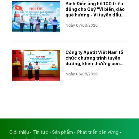
Bình Điền ủng hộ 100 triệu
đồng cho Quỹ "Vì biển, đảo
quê hương - Vì tuyến đầu
Tổ quốc"
Ngày 07/08/2026
Công ty Apatit Việt Nam tổ
chức chương trình tuyên
dương, khen thưởng con
CBCNVNLĐ có thành tích
Ngày 06/08/2026
học tập xuất sắc năm học
2025–2026
Giới thiệu
Tin tức
Sản phẩm
Phát triển bền vững