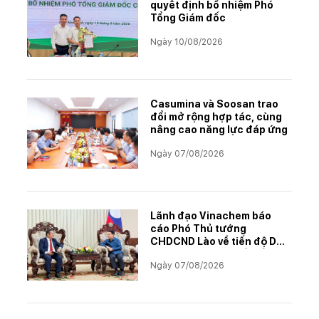
quyết định bổ nhiệm Phó
Tổng Giám đốc
Ngày 10/08/2026
Casumina và Soosan trao
đổi mở rộng hợp tác, cùng
nâng cao năng lực đáp ứng
Ngày 07/08/2026
Lãnh đạo Vinachem báo
cáo Phó Thủ tướng
CHDCND Lào về tiến độ Dự
án khai thác và chế biến
Ngày 07/08/2026
muối mỏ Kali