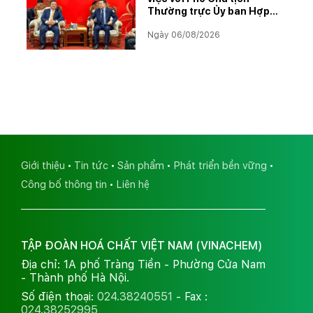
Thường trực Ủy ban Hợp
tác Lào – Việt Nam, thúc
Ngày 06/08/2026
đẩy triển khai Dự án Kali
Giới thiệu
Tin tức
Sản phẩm
Phát triển bền vững
Công bố thông tin
Liên hệ
TẬP ĐOÀN HOÁ CHẤT VIỆT NAM (VINACHEM)
Địa chỉ: 1A phố Tràng Tiền - Phường Cửa Nam
- Thành phố Hà Nội.
Số điện thoại:
024.38240551
- Fax :
024.38252995