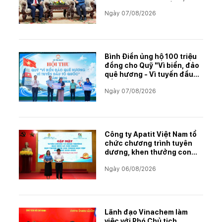
án khai thác và chế biến
Ngày 07/08/2026
muối mỏ Kali
Bình Điền ủng hộ 100 triệu
đồng cho Quỹ "Vì biển, đảo
quê hương - Vì tuyến đầu
Tổ quốc"
Ngày 07/08/2026
Công ty Apatit Việt Nam tổ
chức chương trình tuyên
dương, khen thưởng con
CBCNVNLĐ có thành tích
Ngày 06/08/2026
học tập xuất sắc năm học
2025–2026
Lãnh đạo Vinachem làm
việc với Phó Chủ tịch