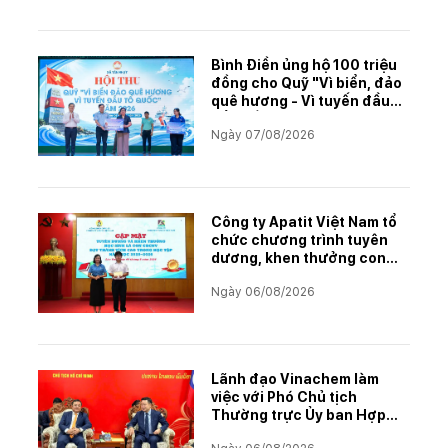
Bình Điền ủng hộ 100 triệu
đồng cho Quỹ "Vì biển, đảo
quê hương - Vì tuyến đầu
Tổ quốc"
Ngày 07/08/2026
Công ty Apatit Việt Nam tổ
chức chương trình tuyên
dương, khen thưởng con
CBCNVNLĐ có thành tích
Ngày 06/08/2026
học tập xuất sắc năm học
2025–2026
Lãnh đạo Vinachem làm
việc với Phó Chủ tịch
Thường trực Ủy ban Hợp
tác Lào – Việt Nam, thúc