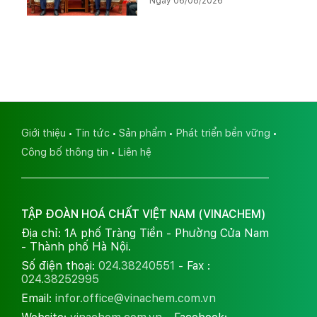
Ngày 06/08/2026
đẩy triển khai Dự án Kali
Giới thiệu
Tin tức
Sản phẩm
Phát triển bền vững
Công bố thông tin
Liên hệ
TẬP ĐOÀN HOÁ CHẤT VIỆT NAM (VINACHEM)
Địa chỉ: 1A phố Tràng Tiền - Phường Cửa Nam
- Thành phố Hà Nội.
Số điện thoại:
024.38240551
- Fax :
024.38252995
Email:
infor.office@vinachem.com.vn