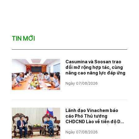
TIN MỚI
Casumina và Soosan trao
đổi mở rộng hợp tác, cùng
nâng cao năng lực đáp ứng
Ngày 07/08/2026
Lãnh đạo Vinachem báo
cáo Phó Thủ tướng
CHDCND Lào về tiến độ Dự
án khai thác và chế biến
Ngày 07/08/2026
muối mỏ Kali