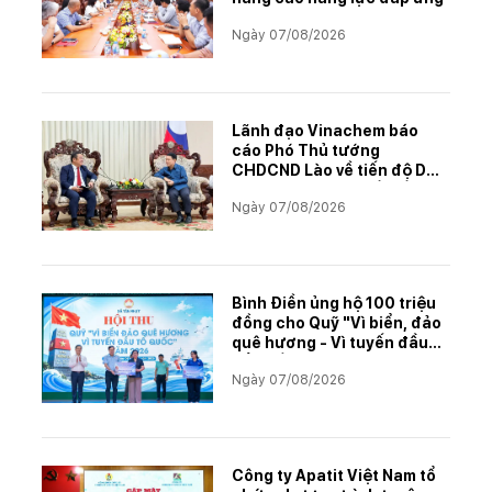
Ngày 07/08/2026
Lãnh đạo Vinachem báo
cáo Phó Thủ tướng
CHDCND Lào về tiến độ Dự
án khai thác và chế biến
Ngày 07/08/2026
muối mỏ Kali
Bình Điền ủng hộ 100 triệu
đồng cho Quỹ "Vì biển, đảo
quê hương - Vì tuyến đầu
Tổ quốc"
Ngày 07/08/2026
Công ty Apatit Việt Nam tổ