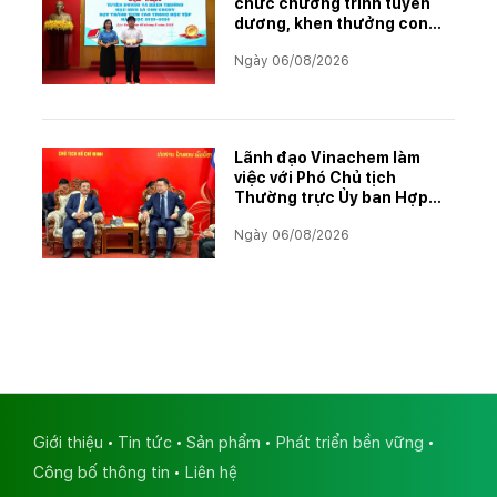
chức chương trình tuyên
dương, khen thưởng con
CBCNVNLĐ có thành tích
Ngày 06/08/2026
học tập xuất sắc năm học
2025–2026
Lãnh đạo Vinachem làm
việc với Phó Chủ tịch
Thường trực Ủy ban Hợp
tác Lào – Việt Nam, thúc
Ngày 06/08/2026
đẩy triển khai Dự án Kali
Giới thiệu
Tin tức
Sản phẩm
Phát triển bền vững
Công bố thông tin
Liên hệ