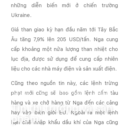
những diễn biến mới ở chiến trường
Ukraine.
Giá than giao kỳ hạn đầu năm tới Tây Bắc
Âu tăng 7,9% lên 205 USD/tấn. Nga cung
cấp khoảng một nửa lượng than nhiệt cho
lục địa, được sử dụng để cung cấp nhiên
liệu cho các nhà máy điện và sản xuất điện.
Cũng theo nguồn tin này, các lệnh trừng
phạt mới cũng sẽ bao gồm lệnh cấm tàu
Trang chủ
Tin tức
Tin thị trường và sản phẩm
hàng và xe chở hàng từ Nga đến các cảng
Tin thị trường và sản
hay vào biên giới EU. Ngoài ra một lệnh
phẩm
hạn chế nhập khẩu dầu khí của Nga cũng