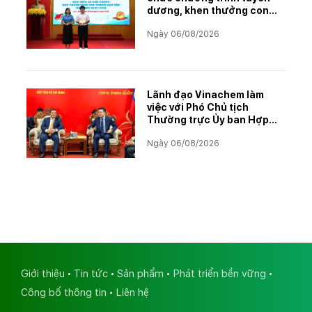
dương, khen thưởng con
CBCNVNLĐ có thành tích
Ngày 06/08/2026
học tập xuất sắc năm học
2025–2026
Lãnh đạo Vinachem làm
việc với Phó Chủ tịch
Thường trực Ủy ban Hợp
tác Lào – Việt Nam, thúc
Ngày 06/08/2026
đẩy triển khai Dự án Kali
Giới thiệu
Tin tức
Sản phẩm
Phát triển bền vững
Công bố thông tin
Liên hệ