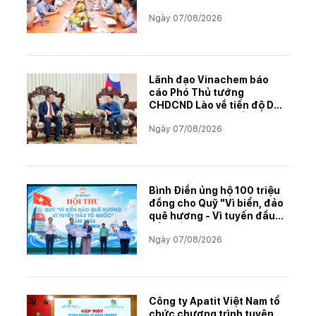
Ngày 07/08/2026
Lãnh đạo Vinachem báo
cáo Phó Thủ tướng
CHDCND Lào về tiến độ Dự
án khai thác và chế biến
Ngày 07/08/2026
muối mỏ Kali
Bình Điền ủng hộ 100 triệu
đồng cho Quỹ "Vì biển, đảo
quê hương - Vì tuyến đầu
Tổ quốc"
Ngày 07/08/2026
Công ty Apatit Việt Nam tổ
chức chương trình tuyên