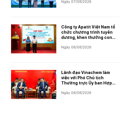
Ngày 07/08/2026
Công ty Apatit Việt Nam tổ
chức chương trình tuyên
dương, khen thưởng con
CBCNVNLĐ có thành tích
Ngày 06/08/2026
học tập xuất sắc năm học
2025–2026
Lãnh đạo Vinachem làm
việc với Phó Chủ tịch
Thường trực Ủy ban Hợp
tác Lào – Việt Nam, thúc
Ngày 06/08/2026
đẩy triển khai Dự án Kali