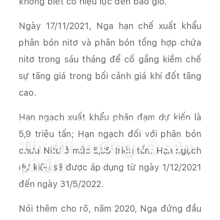
không biết có hiệu lực đến bao giờ.
Ngày 17/11/2021, Nga hạn chế xuất khẩu
phân bón nitơ và phân bón tổng hợp chứa
nitơ trong sáu tháng để cố gắng kiềm chế
sự tăng giá trong bối cảnh giá khí đốt tăng
cao.
Hạn ngạch xuất khẩu phân đạm dự kiến là
Trang chủ
Tin tức
Tin thị trường và sản phẩm
5,9 triệu tấn; Hạn ngạch đối với phân bón
Tin thị trường và sản
chứa Nitơ ở mức 5,35 triệu tấn. Hạn ngạch
phẩm
dự kiến sẽ được áp dụng từ ngày 1/12/2021
đến ngày 31/5/2022.
Nói thêm cho rõ, năm 2020, Nga đứng đầu