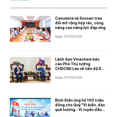
Casumina và Soosan trao
đổi mở rộng hợp tác, cùng
nâng cao năng lực đáp ứng
Ngày 07/08/2026
Lãnh đạo Vinachem báo
cáo Phó Thủ tướng
CHDCND Lào về tiến độ Dự
án khai thác và chế biến
Ngày 07/08/2026
muối mỏ Kali
Bình Điền ủng hộ 100 triệu
đồng cho Quỹ "Vì biển, đảo
quê hương - Vì tuyến đầu
Tổ quốc"