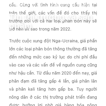
cầu. Cùng với tình hình cung cầu hiện tại
Trang chủ
Tin tức
Tin thị trường và sản phẩm
trên thế giới, các vấn đề đó cho thấy thị
Tin thị trường và sản
trường đối với cả hai loại phân bón này sẽ
phẩm
trở nên sít sao trong năm 2022.
Trước cuộc xung đột Nga-Ucraina, giá phần
lớn các loại phân bón thông thường đã tăng
đến những mức cao kỷ lục do chi phí đầu
vào cao và các vấn đề về nguồn cung cũng
như hậu cần. Từ đầu năm 2020 đến nay, giá
phân đạm đã tăng gấp 4 lần, giá phân lân
và phân kali tăng hơn gấp ba. Tuy người
nông dân ở các thị trường phát triển đang
được hưởng lợi nhờ giá hàng hóa nông