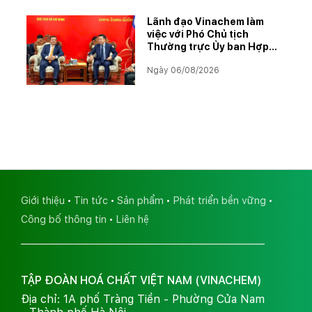
Lãnh đạo Vinachem làm
việc với Phó Chủ tịch
Thường trực Ủy ban Hợp
tác Lào – Việt Nam, thúc
Ngày 06/08/2026
đẩy triển khai Dự án Kali
Giới thiệu
Tin tức
Sản phẩm
Phát triển bền vững
Công bố thông tin
Liên hệ
TẬP ĐOÀN HOÁ CHẤT VIỆT NAM (VINACHEM)
Địa chỉ: 1A phố Tràng Tiền - Phường Cửa Nam