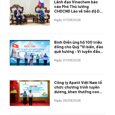
Lãnh đạo Vinachem báo
cáo Phó Thủ tướng
CHDCND Lào về tiến độ Dự
án khai thác và chế biến
Ngày 07/08/2026
muối mỏ Kali
Bình Điền ủng hộ 100 triệu
đồng cho Quỹ "Vì biển, đảo
quê hương - Vì tuyến đầu
Tổ quốc"
Ngày 07/08/2026
Công ty Apatit Việt Nam tổ
chức chương trình tuyên
dương, khen thưởng con
CBCNVNLĐ có thành tích
Ngày 06/08/2026
học tập xuất sắc năm học
2025–2026