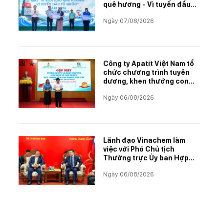
quê hương - Vì tuyến đầu
Tổ quốc"
Ngày 07/08/2026
Công ty Apatit Việt Nam tổ
chức chương trình tuyên
dương, khen thưởng con
CBCNVNLĐ có thành tích
Ngày 06/08/2026
học tập xuất sắc năm học
2025–2026
Lãnh đạo Vinachem làm
việc với Phó Chủ tịch
Thường trực Ủy ban Hợp
tác Lào – Việt Nam, thúc
Ngày 06/08/2026
đẩy triển khai Dự án Kali