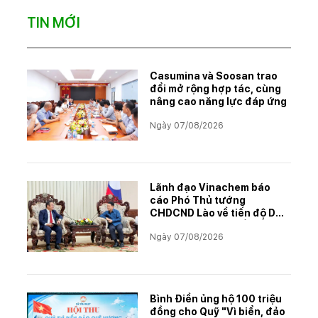
TIN MỚI
Casumina và Soosan trao
đổi mở rộng hợp tác, cùng
nâng cao năng lực đáp ứng
Ngày 07/08/2026
Lãnh đạo Vinachem báo
cáo Phó Thủ tướng
CHDCND Lào về tiến độ Dự
án khai thác và chế biến
Ngày 07/08/2026
muối mỏ Kali
Bình Điền ủng hộ 100 triệu
đồng cho Quỹ "Vì biển, đảo