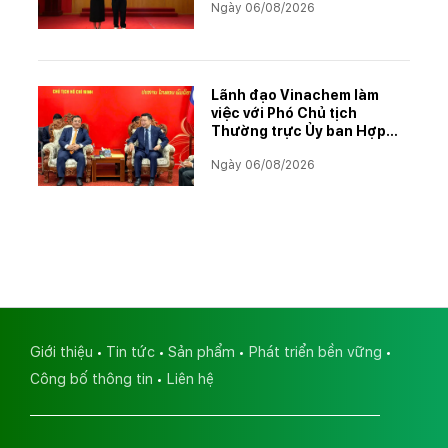
Ngày 06/08/2026
học tập xuất sắc năm học
2025–2026
Lãnh đạo Vinachem làm
việc với Phó Chủ tịch
Thường trực Ủy ban Hợp
tác Lào – Việt Nam, thúc
Ngày 06/08/2026
đẩy triển khai Dự án Kali
Giới thiệu
Tin tức
Sản phẩm
Phát triển bền vững
Công bố thông tin
Liên hệ