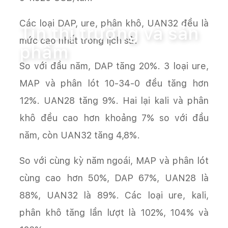
Trang chủ
Tin tức
Tin thị trường và sản phẩm
Các loại DAP, ure, phân khô, UAN32 đều là
Tin thị trường và sản
mức cao nhất trong lịch sử.
phẩm
So với đầu năm, DAP tăng 20%. 3 loại ure,
MAP và phân lót 10-34-0 đều tăng hơn
12%. UAN28 tăng 9%. Hai lại kali và phân
khô đều cao hơn khoảng 7% so với đầu
năm, còn UAN32 tăng 4,8%.
So với cùng kỳ năm ngoái, MAP và phân lót
cùng cao hơn 50%, DAP 67%, UAN28 là
88%, UAN32 là 89%. Các loại ure, kali,
phân khô tăng lần lượt là 102%, 104% và