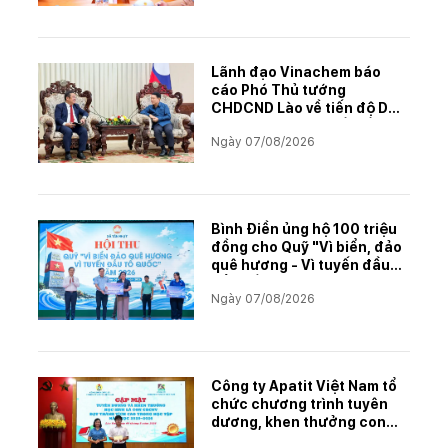
Lãnh đạo Vinachem báo
cáo Phó Thủ tướng
CHDCND Lào về tiến độ Dự
án khai thác và chế biến
Ngày 07/08/2026
muối mỏ Kali
Bình Điền ủng hộ 100 triệu
đồng cho Quỹ "Vì biển, đảo
quê hương - Vì tuyến đầu
Tổ quốc"
Ngày 07/08/2026
Công ty Apatit Việt Nam tổ
chức chương trình tuyên
dương, khen thưởng con
CBCNVNLĐ có thành tích