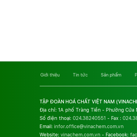
Giới thiệu
Tin tức
Sản phẩm
P
TẬP ĐOÀN HOÁ CHẤT VIỆT NAM (VINACH
Địa chỉ: 1A phố Tràng Tiền - Phường Cửa
Số điện thoại:
024.38240551
- Fax :
024.3
Email:
infor.office@vinachem.com.vn
Website:
vinachem.com.vn
- Facebook:
fa