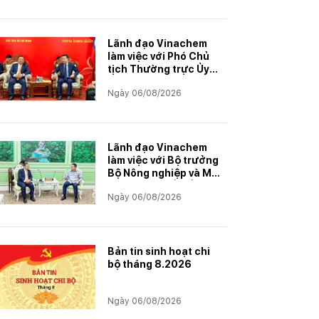
tích học tập xuất sắc
năm học 2025–2026
Lãnh đạo Vinachem
làm việc với Phó Chủ
tịch Thường trực Ủy
ban Hợp tác Lào – Việt
Ngày 06/08/2026
Nam, thúc đẩy triển
khai Dự án Kali
Lãnh đạo Vinachem
làm việc với Bộ trưởng
Bộ Nông nghiệp và Môi
trường Lào về tiến độ
Ngày 06/08/2026
Dự án Kali
Bản tin sinh hoạt chi
bộ tháng 8.2026
Ngày 06/08/2026