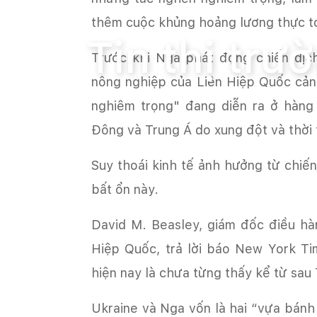
Trang chủ
Tin tức
Tin thị trường và
thêm cuộc khủng hoảng lương thực to
Tin thị tr
Trước khi Nga phát động chiến dịc
nông nghiệp của Liên Hiệp Quốc cảnh
nghiêm trọng" đang diễn ra ở hàng 
Đông và Trung Á do xung đột và thời 
Suy thoái kinh tế ảnh hưởng từ chiến
bất ổn này.
David M. Beasley, giám đốc điều hà
Hiệp Quốc, trả lời báo New York Ti
hiện nay là chưa từng thấy kể từ sau 
Ukraine và Nga vốn là hai “vựa bánh 