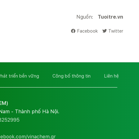
Nguồn:
Tuoitre.vn
Facebook
Twitter
hát triển bền vững
Công bố thông tin
Liên hệ
EM)
 Nam - Thành phố Hà Nội.
8252995
cebook.com/vinachem.gr