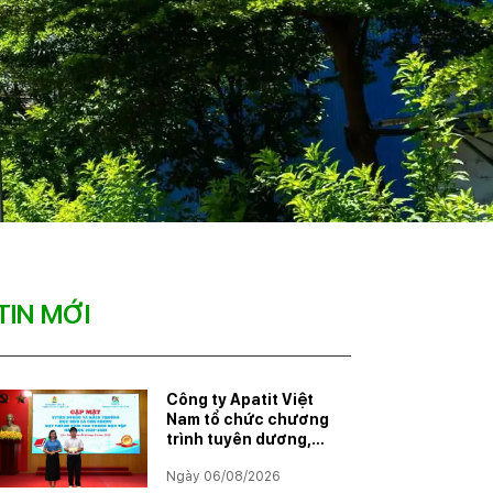
TIN MỚI
Công ty Apatit Việt
Nam tổ chức chương
trình tuyên dương,
khen thưởng con
Ngày 06/08/2026
CBCNVNLĐ có thành