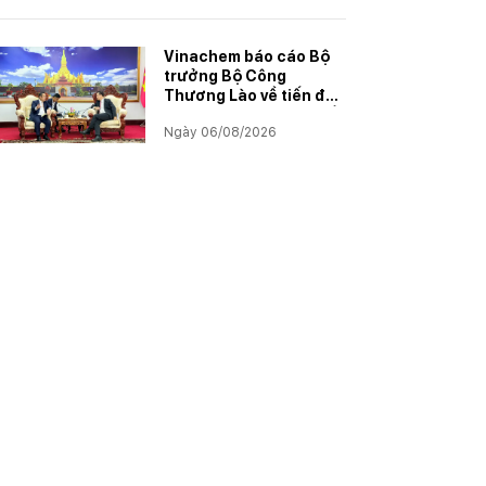
Vinachem báo cáo Bộ
trưởng Bộ Công
Thương Lào về tiến độ
Dự án khai thác và chế
Ngày 06/08/2026
biến muối mỏ Kali