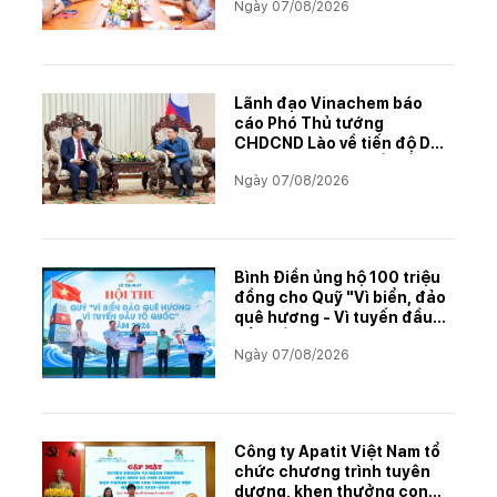
Ngày 07/08/2026
Lãnh đạo Vinachem báo
cáo Phó Thủ tướng
CHDCND Lào về tiến độ Dự
án khai thác và chế biến
Ngày 07/08/2026
muối mỏ Kali
Bình Điền ủng hộ 100 triệu
đồng cho Quỹ "Vì biển, đảo
quê hương - Vì tuyến đầu
Tổ quốc"
Ngày 07/08/2026
Công ty Apatit Việt Nam tổ
chức chương trình tuyên
dương, khen thưởng con