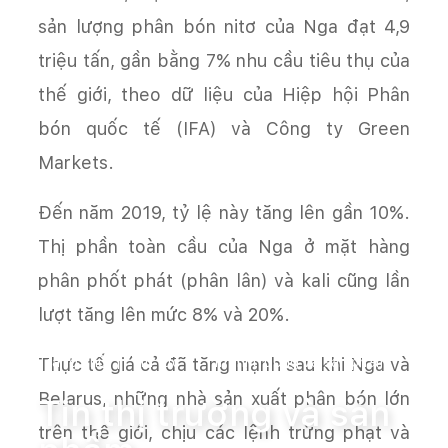
sản lượng phân bón nitơ của Nga đạt 4,9
triệu tấn, gần bằng 7% nhu cầu tiêu thụ của
thế giới, theo dữ liệu của Hiệp hội Phân
bón quốc tế (IFA) và Công ty Green
Markets.
Đến năm 2019, tỷ lệ này tăng lên gần 10%.
Thị phần toàn cầu của Nga ở mặt hàng
phân phốt phát (phân lân) và kali cũng lần
lượt tăng lên mức 8% và 20%.
Thực tế giá cả đã tăng mạnh sau khi Nga và
Trang chủ
Tin tức
Tin thị trường và sản phẩm
Belarus, những nhà sản xuất phân bón lớn
Tin thị trường và sản
trên thế giới, chịu các lệnh trừng phạt và