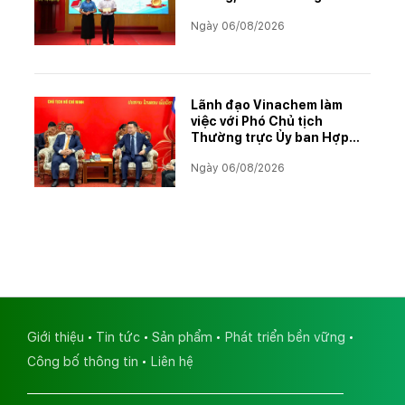
CBCNVNLĐ có thành tích
Ngày 06/08/2026
học tập xuất sắc năm học
2025–2026
Lãnh đạo Vinachem làm
việc với Phó Chủ tịch
Thường trực Ủy ban Hợp
tác Lào – Việt Nam, thúc
Ngày 06/08/2026
đẩy triển khai Dự án Kali
Giới thiệu
Tin tức
Sản phẩm
Phát triển bền vững
Công bố thông tin
Liên hệ