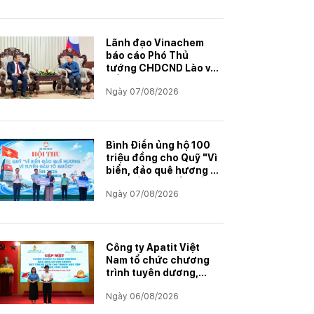
Lãnh đạo Vinachem
báo cáo Phó Thủ
tướng CHDCND Lào về
tiến độ Dự án khai
Ngày 07/08/2026
thác và chế biến muối
mỏ Kali
Bình Điền ủng hộ 100
triệu đồng cho Quỹ "Vì
biển, đảo quê hương -
Vì tuyến đầu Tổ quốc"
Ngày 07/08/2026
Công ty Apatit Việt
Nam tổ chức chương
trình tuyên dương,
khen thưởng con
Ngày 06/08/2026
CBCNVNLĐ có thành
tích học tập xuất sắc