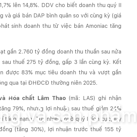
 11,7% lên 14,8%. DDV cho biết doanh thu quý II
 và giá bán DAP bình quân so với cùng kỳ (giá
phát sinh doanh thu từ việc bán Amoniac tăng
 sau thuế 275 tỷ đồng, gấp 3 lần cùng kỳ. Kết
ện được 83% mục tiêu doanh thu và vượt gần
 sản phẩm
và Hóa chất Lâm Thao
(mã: LAS) ghi nhận
ường và sản phẩ
 tăng 79%, nhưng lợi nhuận sau thuế giảm 24%
í tăng mạnh. Tuy nhiên, nhờ quý I tích cực, lũy
đồng (tăng 30%), lợi nhuận trước thuế 155 tỷ