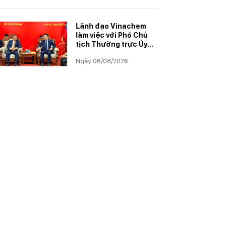
năm học 2025–2026
Lãnh đạo Vinachem
làm việc với Phó Chủ
tịch Thường trực Ủy
ban Hợp tác Lào – Việt
Ngày 06/08/2026
Nam, thúc đẩy triển
khai Dự án Kali