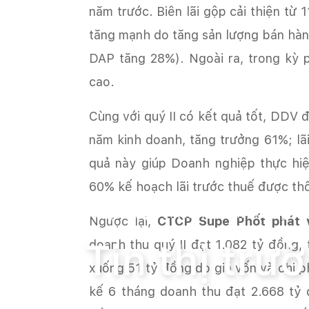
năm trước. Biên lãi gộp cải thiện từ
tăng mạnh do tăng sản lượng bán hàng
DAP tăng 28%). Ngoài ra, trong kỳ 
năm kinh doanh, tăng trưởng 61%; lãi
quả này giúp Doanh nghiệp thực hi
Trang chủ
Tin tức
Tin thị trường và
‏Ngược lại,
CTCP Supe Phốt phát 
Tin thị tr
doanh thu quý II đạt 1.082 tỷ đồng,
xuống 51 tỷ đồng do giá vốn và chi ph
kế 6 tháng doanh thu đạt 2.668 tỷ 