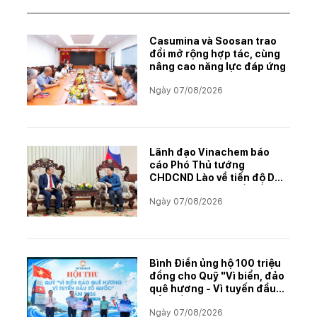
Casumina và Soosan trao
đổi mở rộng hợp tác, cùng
nâng cao năng lực đáp ứng
Ngày 07/08/2026
Lãnh đạo Vinachem báo
cáo Phó Thủ tướng
CHDCND Lào về tiến độ Dự
án khai thác và chế biến
Ngày 07/08/2026
muối mỏ Kali
Bình Điền ủng hộ 100 triệu
đồng cho Quỹ "Vì biển, đảo
quê hương - Vì tuyến đầu
Tổ quốc"
Ngày 07/08/2026