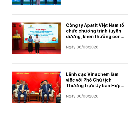
Công ty Apatit Việt Nam tổ
chức chương trình tuyên
dương, khen thưởng con
CBCNVNLĐ có thành tích
Ngày 06/08/2026
học tập xuất sắc năm học
2025–2026
Lãnh đạo Vinachem làm
việc với Phó Chủ tịch
Thường trực Ủy ban Hợp
tác Lào – Việt Nam, thúc
Ngày 06/08/2026
đẩy triển khai Dự án Kali