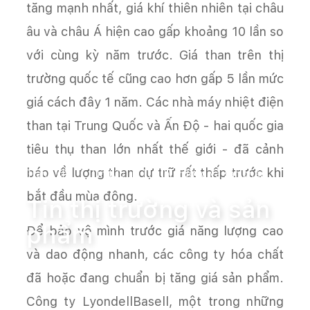
tăng mạnh nhất, giá khí thiên nhiên tại châu
âu và châu Á hiện cao gấp khoảng 10 lần so
với cùng kỳ năm trước. Giá than trên thị
trường quốc tế cũng cao hơn gấp 5 lần mức
giá cách đây 1 năm. Các nhà máy nhiệt điện
than tại Trung Quốc và Ấn Độ - hai quốc gia
tiêu thụ than lớn nhất thế giới - đã cảnh
báo về lượng than dự trữ rất thấp trước khi
Trang chủ
Tin tức
Tin thị trường và sản phẩm
bắt đầu mùa đông.
Tin thị trường và sản
phẩm
Để bảo vệ mình trước giá năng lượng cao
và dao động nhanh, các công ty hóa chất
đã hoặc đang chuẩn bị tăng giá sản phẩm.
Công ty LyondellBasell, một trong những