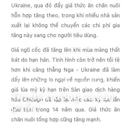
Ukraine, qua đó đẩy giá thức ăn chăn nuôi
hỗn hợp tăng theo, trong khi nhiều nhà sản
xuất lại không thể chuyển các chi phí gia
tăng này sang cho người tiêu dùng.
Giá ngũ cốc đã tăng lên khi mùa màng thất
bát do hạn hán. Tình hình còn trở nên tồi tệ
hơn khi căng thẳng Nga - Ukraine đã làm
dấy lên những lo ngại về nguồn cung, khiến
Trang chủ
Tin tức
Tin thị trường và sản phẩm
giá lúa mỳ kỳ hạn trên Sàn giao dịch hàng
Tin thị trường và sản
hóa Chicago đã lập lại mức cao kỷ lục lần
phẩm
đầu tiên trong 14 năm qua. Giá thức ăn
chăn nuôi tổng hợp cũng tăng mạnh.