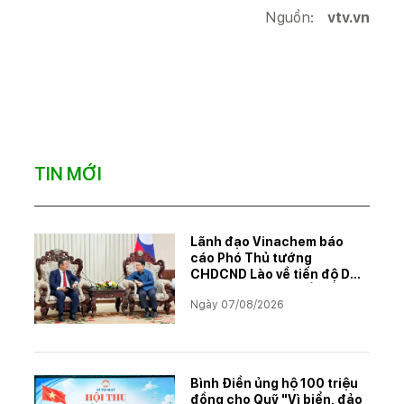
Nguồn:
vtv.vn
TIN MỚI
Lãnh đạo Vinachem báo
cáo Phó Thủ tướng
CHDCND Lào về tiến độ Dự
án khai thác và chế biến
Ngày 07/08/2026
muối mỏ Kali
Bình Điền ủng hộ 100 triệu
đồng cho Quỹ "Vì biển, đảo