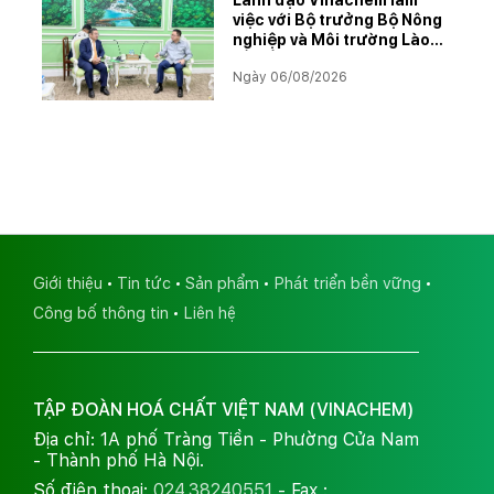
việc với Bộ trưởng Bộ Nông
nghiệp và Môi trường Lào
về tiến độ Dự án Kali
Ngày 06/08/2026
Giới thiệu
Tin tức
Sản phẩm
Phát triển bền vững
Công bố thông tin
Liên hệ
TẬP ĐOÀN HOÁ CHẤT VIỆT NAM (VINACHEM)
Địa chỉ: 1A phố Tràng Tiền - Phường Cửa Nam
- Thành phố Hà Nội.
Số điện thoại:
024.38240551
- Fax :