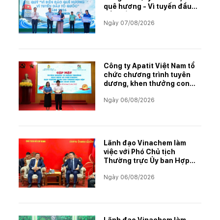
quê hương - Vì tuyến đầu
Tổ quốc"
Ngày 07/08/2026
Công ty Apatit Việt Nam tổ
chức chương trình tuyên
dương, khen thưởng con
CBCNVNLĐ có thành tích
Ngày 06/08/2026
học tập xuất sắc năm học
2025–2026
Lãnh đạo Vinachem làm
việc với Phó Chủ tịch
Thường trực Ủy ban Hợp
tác Lào – Việt Nam, thúc
Ngày 06/08/2026
đẩy triển khai Dự án Kali
Lãnh đạo Vinachem làm