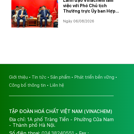
Lãnh đạo Vinachem làm
việc với Phó Chủ tịch
Thường trực Ủy ban Hợp
tác Lào – Việt Nam, thúc
Ngày 06/08/2026
đẩy triển khai Dự án Kali
Giới thiệu
Tin tức
Sản phẩm
Phát triển bền vững
Công bố thông tin
Liên hệ
TẬP ĐOÀN HOÁ CHẤT VIỆT NAM (VINACHEM)
Địa chỉ: 1A phố Tràng Tiền - Phường Cửa Nam
- Thành phố Hà Nội.
Số điện thoại:
024.38240551
- Fax :