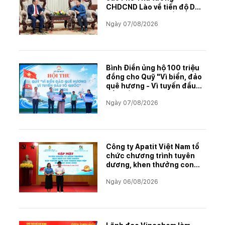
CHDCND Lào về tiến độ Dự
án khai thác và chế biến
Ngày 07/08/2026
muối mỏ Kali
Bình Điền ủng hộ 100 triệu
đồng cho Quỹ "Vì biển, đảo
quê hương - Vì tuyến đầu
Tổ quốc"
Ngày 07/08/2026
Công ty Apatit Việt Nam tổ
chức chương trình tuyên
dương, khen thưởng con
CBCNVNLĐ có thành tích
Ngày 06/08/2026
học tập xuất sắc năm học
2025–2026