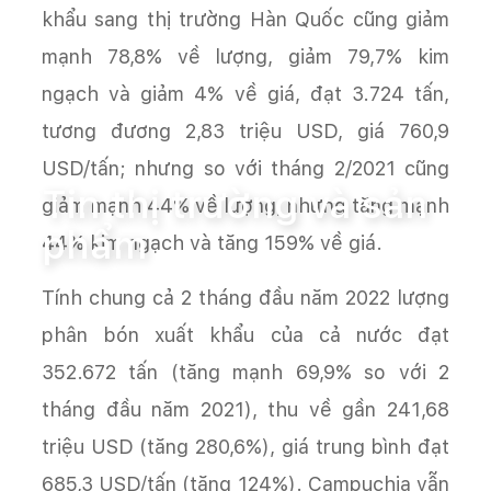
khẩu sang thị trường Hàn Quốc cũng giảm
mạnh 78,8% về lượng, giảm 79,7% kim
ngạch và giảm 4% về giá, đạt 3.724 tấn,
tương đương 2,83 triệu USD, giá 760,9
Trang chủ
Tin tức
Tin thị trường và sản phẩm
USD/tấn; nhưng so với tháng 2/2021 cũng
Tin thị trường và sản
giảm mạnh 44% về lượng, nhưng tăng mạnh
phẩm
44% kim ngạch và tăng 159% về giá.
Tính chung cả 2 tháng đầu năm 2022 lượng
phân bón xuất khẩu của cả nước đạt
352.672 tấn (tăng mạnh 69,9% so với 2
tháng đầu năm 2021), thu về gần 241,68
triệu USD (tăng 280,6%), giá trung bình đạt
685,3 USD/tấn (tăng 124%). Campuchia vẫn