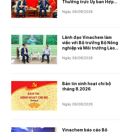
Thường trực Ủy ban Hợp
tác Lào – Việt Nam, thúc
Ngày 06/08/2026
đẩy triển khai Dự án Kali
Lãnh đạo Vinachem làm
việc với Bộ trưởng Bộ Nông
nghiệp và Môi trường Lào
về tiến độ Dự án Kali
Ngày 06/08/2026
Bản tin sinh hoạt chi bộ
tháng 8.2026
Ngày 06/08/2026
Vinachem báo cáo Bộ