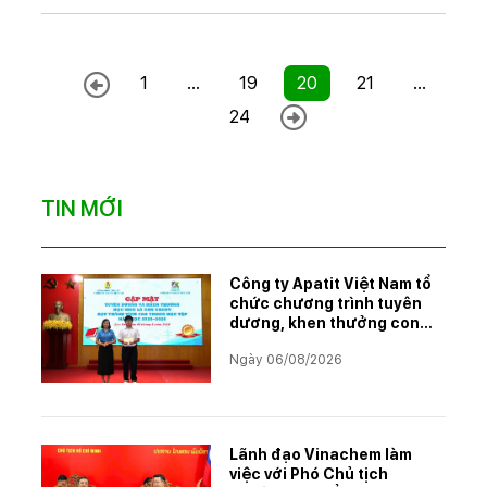
1
...
19
20
21
...
24
TIN MỚI
Công ty Apatit Việt Nam tổ
chức chương trình tuyên
dương, khen thưởng con
CBCNVNLĐ có thành tích
Ngày 06/08/2026
học tập xuất sắc năm học
2025–2026
Lãnh đạo Vinachem làm
việc với Phó Chủ tịch