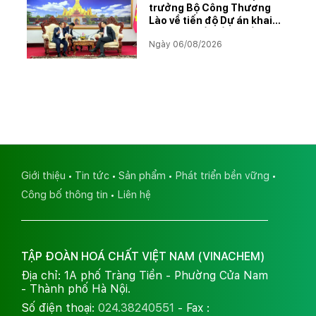
trưởng Bộ Công Thương
Lào về tiến độ Dự án khai
thác và chế biến muối mỏ
Ngày 06/08/2026
Kali
Giới thiệu
Tin tức
Sản phẩm
Phát triển bền vững
Công bố thông tin
Liên hệ
TẬP ĐOÀN HOÁ CHẤT VIỆT NAM (VINACHEM)
Địa chỉ: 1A phố Tràng Tiền - Phường Cửa Nam
- Thành phố Hà Nội.
Số điện thoại:
024.38240551
- Fax :