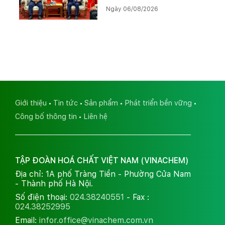
tác Lào – Việt Nam, thúc
Ngày 06/08/2026
đẩy triển khai Dự án Kali
Giới thiệu
Tin tức
Sản phẩm
Phát triển bền vững
Công bố thông tin
Liên hệ
TẬP ĐOÀN HOÁ CHẤT VIỆT NAM (VINACHEM)
Địa chỉ: 1A phố Tràng Tiền - Phường Cửa Nam
- Thành phố Hà Nội.
Số điện thoại:
024.38240551
- Fax :
024.38252995
Email:
infor.office@vinachem.com.vn