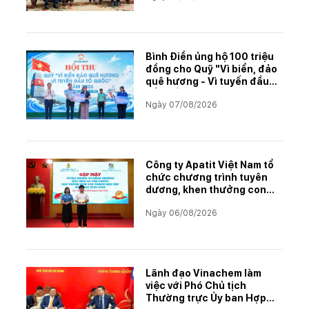
Bình Điền ủng hộ 100 triệu
đồng cho Quỹ "Vì biển, đảo
quê hương - Vì tuyến đầu
Tổ quốc"
Ngày 07/08/2026
Công ty Apatit Việt Nam tổ
chức chương trình tuyên
dương, khen thưởng con
CBCNVNLĐ có thành tích
Ngày 06/08/2026
học tập xuất sắc năm học
2025–2026
Lãnh đạo Vinachem làm
việc với Phó Chủ tịch
Thường trực Ủy ban Hợp