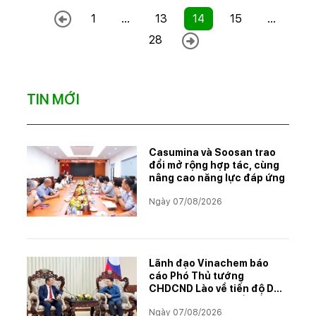
1
...
13
14
15
...
28
TIN MỚI
Casumina và Soosan trao
đổi mở rộng hợp tác, cùng
nâng cao năng lực đáp ứng
Ngày 07/08/2026
Lãnh đạo Vinachem báo
cáo Phó Thủ tướng
CHDCND Lào về tiến độ Dự
án khai thác và chế biến
Ngày 07/08/2026
muối mỏ Kali