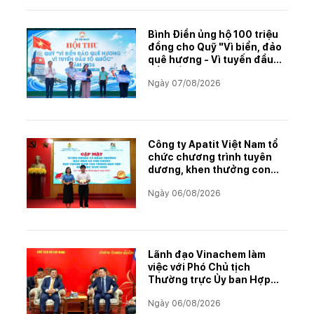
Bình Điền ủng hộ 100 triệu
đồng cho Quỹ "Vì biển, đảo
quê hương - Vì tuyến đầu
Tổ quốc"
Ngày 07/08/2026
Công ty Apatit Việt Nam tổ
chức chương trình tuyên
dương, khen thưởng con
CBCNVNLĐ có thành tích
Ngày 06/08/2026
học tập xuất sắc năm học
2025–2026
Lãnh đạo Vinachem làm
việc với Phó Chủ tịch
Thường trực Ủy ban Hợp
tác Lào – Việt Nam, thúc
Ngày 06/08/2026
đẩy triển khai Dự án Kali