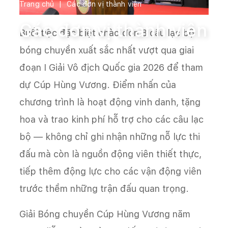
Trang chủ
Các đơn vị thành viên
Các đơn vị thành viên
Buổi tiệc đặc biệt chào đón 8 câu lạc bộ
bóng chuyền xuất sắc nhất vượt qua giai
đoạn I Giải Vô địch Quốc gia 2026 để tham
dự Cúp Hùng Vương. Điểm nhấn của
chương trình là hoạt động vinh danh, tặng
hoa và trao kinh phí hỗ trợ cho các câu lạc
bộ — không chỉ ghi nhận những nỗ lực thi
đấu mà còn là nguồn động viên thiết thực,
tiếp thêm động lực cho các vận động viên
trước thềm những trận đấu quan trọng.
Giải Bóng chuyền Cúp Hùng Vương năm