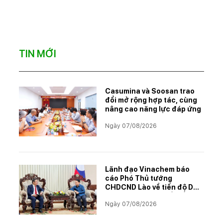
TIN MỚI
Casumina và Soosan trao
đổi mở rộng hợp tác, cùng
nâng cao năng lực đáp ứng
Ngày 07/08/2026
Lãnh đạo Vinachem báo
cáo Phó Thủ tướng
CHDCND Lào về tiến độ Dự
án khai thác và chế biến
Ngày 07/08/2026
muối mỏ Kali