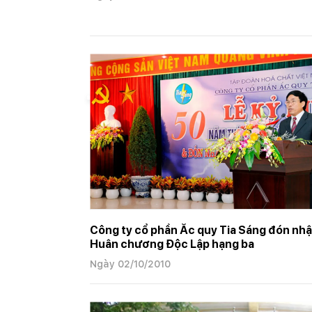
Trang chủ
Tin tức
Tin tập đoàn
Tin tập đo
Công ty cổ phần Ắc quy Tia Sáng đón nh
Huân chương Độc Lập hạng ba
Ngày 02/10/2010