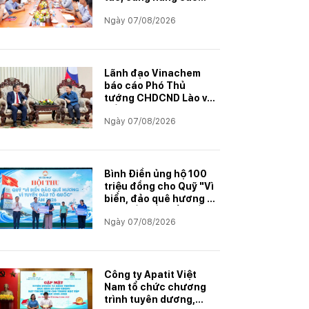
năng lực đáp ứng
Ngày 07/08/2026
Lãnh đạo Vinachem
báo cáo Phó Thủ
tướng CHDCND Lào về
tiến độ Dự án khai
Ngày 07/08/2026
thác và chế biến muối
mỏ Kali
Bình Điền ủng hộ 100
triệu đồng cho Quỹ "Vì
biển, đảo quê hương -
Vì tuyến đầu Tổ quốc"
Ngày 07/08/2026
Công ty Apatit Việt
Nam tổ chức chương
trình tuyên dương,