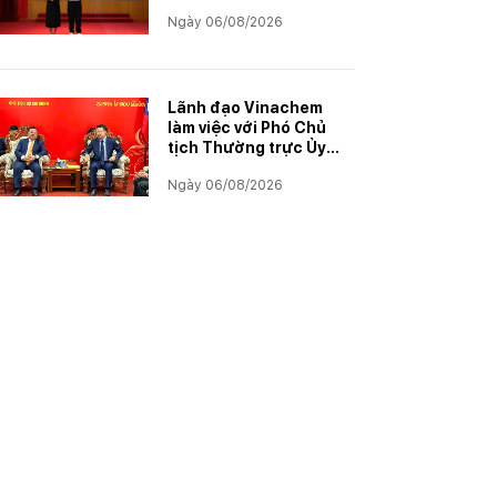
khen thưởng con
Ngày 06/08/2026
CBCNVNLĐ có thành
tích học tập xuất sắc
năm học 2025–2026
Lãnh đạo Vinachem
làm việc với Phó Chủ
tịch Thường trực Ủy
ban Hợp tác Lào – Việt
Ngày 06/08/2026
Nam, thúc đẩy triển
khai Dự án Kali