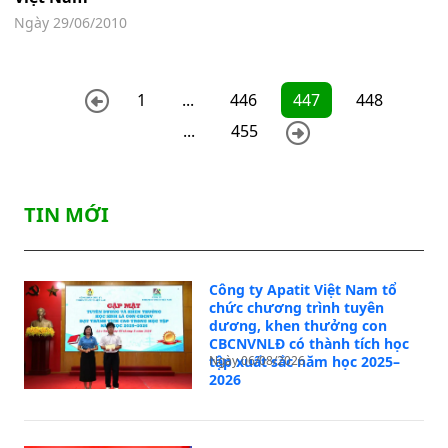
Ngày 29/06/2010
1
...
446
447
448
...
455
TIN MỚI
Công ty Apatit Việt Nam tổ
chức chương trình tuyên
dương, khen thưởng con
CBCNVNLĐ có thành tích học
tập xuất sắc năm học 2025–
Ngày 06/08/2026
2026