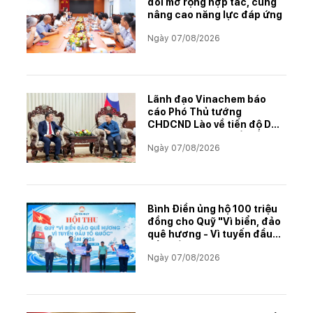
đổi mở rộng hợp tác, cùng
nâng cao năng lực đáp ứng
Ngày 07/08/2026
Lãnh đạo Vinachem báo
cáo Phó Thủ tướng
CHDCND Lào về tiến độ Dự
án khai thác và chế biến
Ngày 07/08/2026
muối mỏ Kali
Bình Điền ủng hộ 100 triệu
đồng cho Quỹ "Vì biển, đảo
quê hương - Vì tuyến đầu
Tổ quốc"
Ngày 07/08/2026