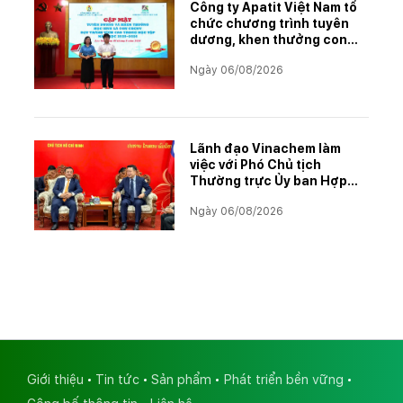
Công ty Apatit Việt Nam tổ
chức chương trình tuyên
dương, khen thưởng con
CBCNVNLĐ có thành tích
Ngày 06/08/2026
học tập xuất sắc năm học
2025–2026
Lãnh đạo Vinachem làm
việc với Phó Chủ tịch
Thường trực Ủy ban Hợp
tác Lào – Việt Nam, thúc
Ngày 06/08/2026
đẩy triển khai Dự án Kali
Giới thiệu
Tin tức
Sản phẩm
Phát triển bền vững