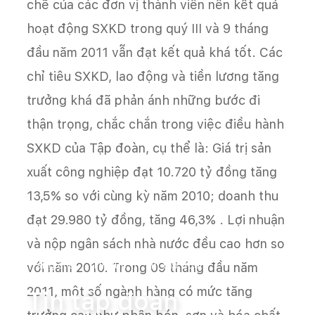
chẽ của các đơn vị thành viên nên kết quả
hoạt động SXKD trong quý III và 9 tháng
đầu năm 2011 vẫn đạt kết quả khá tốt. Các
chỉ tiêu SXKD, lao động và tiền lương tăng
trưởng khá đã phản ánh những bước đi
thận trọng, chắc chắn trong việc điều hành
SXKD của Tập đoàn, cụ thể là: Giá trị sản
xuất công nghiệp đạt 10.720 tỷ đồng tăng
13,5% so với cùng kỳ năm 2010; doanh thu
đạt 29.980 tỷ đồng, tăng 46,3% . Lợi nhuận
và nộp ngân sách nhà nước đều cao hơn so
Trang chủ
Tin tức
Tin tập đoàn
với năm 2010. Trong 09 tháng đầu năm
2011, một số ngành hàng có mức tăng
Tin tập đoàn