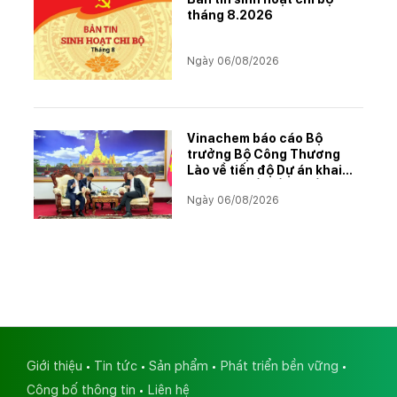
tháng 8.2026
Ngày 06/08/2026
Vinachem báo cáo Bộ
trưởng Bộ Công Thương
Lào về tiến độ Dự án khai
thác và chế biến muối mỏ
Ngày 06/08/2026
Kali
Giới thiệu
Tin tức
Sản phẩm
Phát triển bền vững
Công bố thông tin
Liên hệ