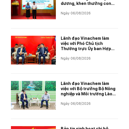
dương, khen thưởng con
CBCNVNLĐ có thành tích
Ngày 06/08/2026
học tập xuất sắc năm học
2025–2026
Lãnh đạo Vinachem làm
việc với Phó Chủ tịch
Thường trực Ủy ban Hợp
tác Lào – Việt Nam, thúc
Ngày 06/08/2026
đẩy triển khai Dự án Kali
Lãnh đạo Vinachem làm
việc với Bộ trưởng Bộ Nông
nghiệp và Môi trường Lào
về tiến độ Dự án Kali
Ngày 06/08/2026
Bản tin sinh hoạt chi bộ