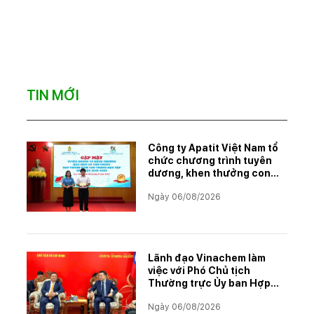
TIN MỚI
Công ty Apatit Việt Nam tổ
chức chương trình tuyên
dương, khen thưởng con
CBCNVNLĐ có thành tích
Ngày 06/08/2026
học tập xuất sắc năm học
2025–2026
Lãnh đạo Vinachem làm
việc với Phó Chủ tịch
Thường trực Ủy ban Hợp
tác Lào – Việt Nam, thúc
Ngày 06/08/2026
đẩy triển khai Dự án Kali