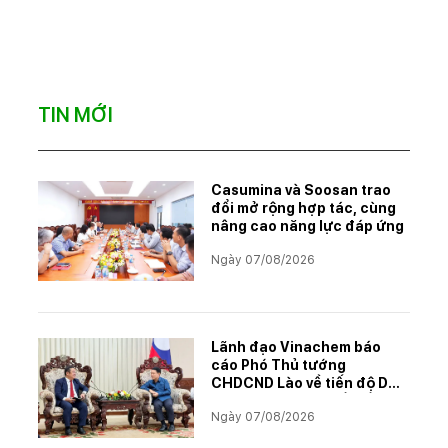
TIN MỚI
Casumina và Soosan trao
đổi mở rộng hợp tác, cùng
nâng cao năng lực đáp ứng
Ngày 07/08/2026
Lãnh đạo Vinachem báo
cáo Phó Thủ tướng
CHDCND Lào về tiến độ Dự
án khai thác và chế biến
Ngày 07/08/2026
muối mỏ Kali