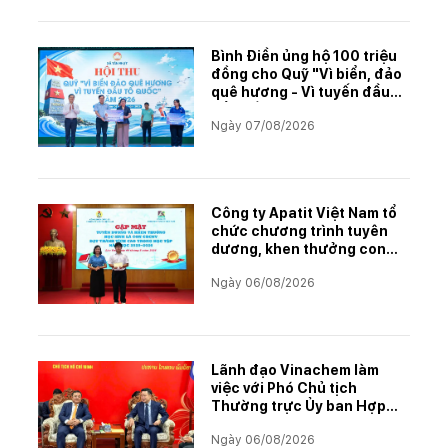
Bình Điền ủng hộ 100 triệu
đồng cho Quỹ "Vì biển, đảo
quê hương - Vì tuyến đầu
Tổ quốc"
Ngày 07/08/2026
Công ty Apatit Việt Nam tổ
chức chương trình tuyên
dương, khen thưởng con
CBCNVNLĐ có thành tích
Ngày 06/08/2026
học tập xuất sắc năm học
2025–2026
Lãnh đạo Vinachem làm
việc với Phó Chủ tịch
Thường trực Ủy ban Hợp
tác Lào – Việt Nam, thúc
Ngày 06/08/2026
đẩy triển khai Dự án Kali