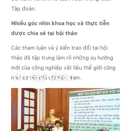
Tập đoàn.
Nhiều góc nhìn khoa học và thực tiễn
được chia sẻ tại hội thảo
Các tham luận và ý kiến trao đổi tại hội
thảo đã tập trung làm rõ những xu hướng
Trang chủ
Tin tức
Tin tập đoàn
mới của công nghiệp vật liệu thế giới cũng
Tin tập đoàn
như cơ hội đối với Việt Nam.