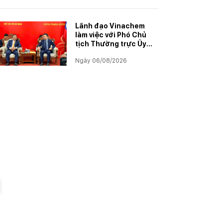
năm học 2025–2026
Lãnh đạo Vinachem
làm việc với Phó Chủ
tịch Thường trực Ủy
ban Hợp tác Lào – Việt
Ngày 06/08/2026
Nam, thúc đẩy triển
khai Dự án Kali
m