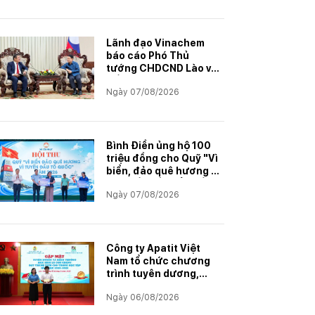
Lãnh đạo Vinachem
báo cáo Phó Thủ
tướng CHDCND Lào về
tiến độ Dự án khai
Ngày 07/08/2026
thác và chế biến muối
mỏ Kali
Bình Điền ủng hộ 100
triệu đồng cho Quỹ "Vì
biển, đảo quê hương -
Vì tuyến đầu Tổ quốc"
Ngày 07/08/2026
Công ty Apatit Việt
Nam tổ chức chương
trình tuyên dương,
khen thưởng con
Ngày 06/08/2026
CBCNVNLĐ có thành
tích học tập xuất sắc