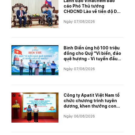
Lãnh đạo Vinachem báo
cáo Phó Thủ tướng
CHDCND Lào về tiến độ Dự
án khai thác và chế biến
Ngày 07/08/2026
muối mỏ Kali
Bình Điền ủng hộ 100 triệu
đồng cho Quỹ "Vì biển, đảo
quê hương - Vì tuyến đầu
Tổ quốc"
Ngày 07/08/2026
Công ty Apatit Việt Nam tổ
chức chương trình tuyên
dương, khen thưởng con
CBCNVNLĐ có thành tích
Ngày 06/08/2026
học tập xuất sắc năm học
2025–2026