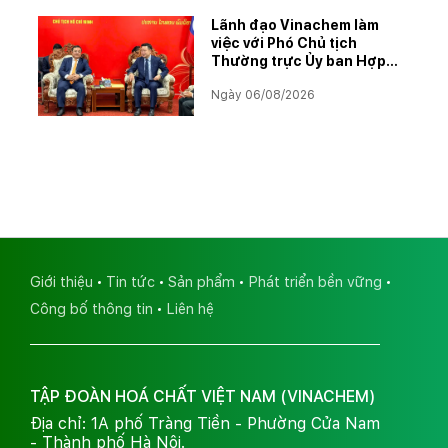
Lãnh đạo Vinachem làm
việc với Phó Chủ tịch
Thường trực Ủy ban Hợp
tác Lào – Việt Nam, thúc
Ngày 06/08/2026
đẩy triển khai Dự án Kali
Giới thiệu
Tin tức
Sản phẩm
Phát triển bền vững
Công bố thông tin
Liên hệ
TẬP ĐOÀN HOÁ CHẤT VIỆT NAM (VINACHEM)
Địa chỉ: 1A phố Tràng Tiền - Phường Cửa Nam
- Thành phố Hà Nội.