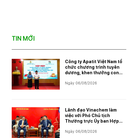
TIN MỚI
Công ty Apatit Việt Nam tổ
chức chương trình tuyên
dương, khen thưởng con
CBCNVNLĐ có thành tích
Ngày 06/08/2026
học tập xuất sắc năm học
2025–2026
Lãnh đạo Vinachem làm
việc với Phó Chủ tịch
Thường trực Ủy ban Hợp
tác Lào – Việt Nam, thúc
Ngày 06/08/2026
đẩy triển khai Dự án Kali