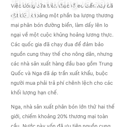
Tin thị trường và sản
Việc đóng cửa trên thực tế eo biển này đã
phẩm
cắt đứt khoảng một phần ba lượng thương
mại phân bón đường biển, làm dấy lên lo
ngại về một cuộc khủng hoảng lương thực.
Các quốc gia đã chạy đua để đảm bảo
nguồn cung thay thế cho nông dân, nhưng
các nhà sản xuất hàng đầu bao gồm Trung
Quốc và Nga đã áp trần xuất khẩu, buộc
người mua phải trả phí chênh lệch cho các
khối lượng hạn chế.
Nga, nhà sản xuất phân bón lớn thứ hai thế
giới, chiếm khoảng 20% thương mại toàn
cầu. Nước này vốn đã ưu tiên nguồn cung