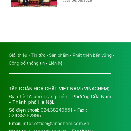
Ngày 06/08/2026
Kali
Giới thiệu
Tin tức
Sản phẩm
Phát triển bền vững
Công bố thông tin
Liên hệ
TẬP ĐOÀN HOÁ CHẤT VIỆT NAM (VINACHEM)
Địa chỉ: 1A phố Tràng Tiền - Phường Cửa Nam
- Thành phố Hà Nội.
Số điện thoại:
024.38240551
- Fax :
024.38252995
Email:
infor.office@vinachem.com.vn