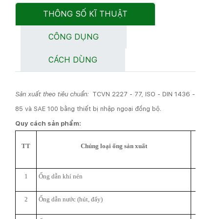
THÔNG SỐ KĨ THUẬT
CÔNG DỤNG
CÁCH DÙNG
Sản xuất theo tiêu chuẩn:
TCVN 2227 - 77, ISO - DIN 1436 -
85 và SAE 100 bằng thiết bị nhập ngoại đồng bộ.
Quy cách sản phẩm:
Ф
TT
Chủng loại ống sản xuất
(m
1
Ống dẫn khí nén
5 ÷ 
2
Ống dẫn nước (hút, đẩy)
5 ÷ 