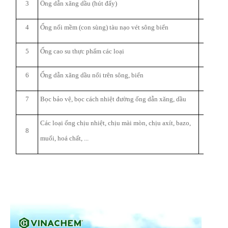
3
Ống dẫn xăng dầu (hút đẩy)
2,8 ÷
4
Ống nối mềm (con sùng) tàu nạo vét sông biển
300 ÷
≤ 
5
Ống cao su thực phẩm các loại
6
Ống dẫn xăng dầu nổi trên sông, biển
150 ÷
7
Bọc bảo vệ, bọc cách nhiệt đường ống dẫn xăng, dầu
219 ÷
Các loại ống chịu nhiệt, chịu mài mòn, chịu axít, bazo,
8
muối, hoá chất, ...