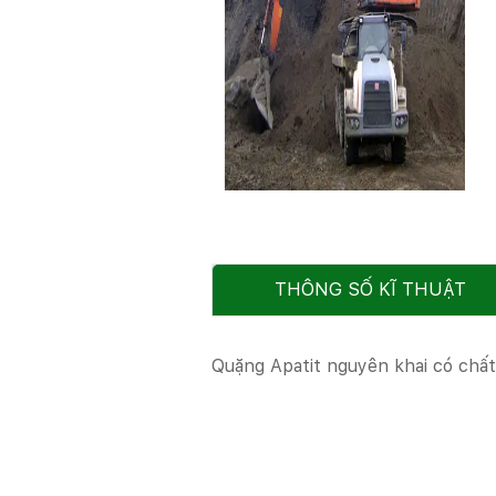
THÔNG SỐ KĨ THUẬT
Quặng Apatit nguyên khai có chấ